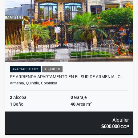
APARTAESTUDIO
ALQUILER
SE ARRIENDA APARTAMENTO EN EL SUR DE ARMENIA - CI…
Armenia, Quindío, Colombia
2
Alcoba
0
Garaje
2
1
Baño
40
Área m
Alquiler
$600.000
COP