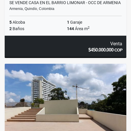
SE VENDE CASA EN EL BARRIO LIMONAR - OCC DE ARMENIA
Armenia, Quindío, Colombia
5
Alcoba
1
Garaje
2
2
Baños
144
Área m
Venta
$450.000.000
COP