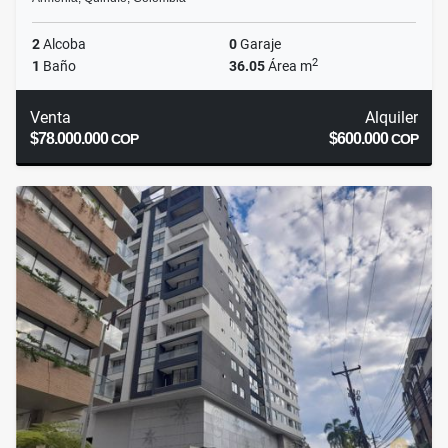
2
Alcoba
0
Garaje
2
1
Baño
36.05
Área m
Venta
Alquiler
$78.000.000
$600.000
COP
COP