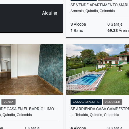
Armenia, Quindío, Colombia
Alquiler
3
Alcoba
0
Garaje
1
Baño
69.33
Área
$200.000.000
VENTA
CASA CAMPESTRE
ALQUILER
SE VENDE CASA EN EL BARRIO LIMONAR - OCC DE ARMENIA
, Quindío, Colombia
La Tebaida, Quindío, Colombia
ba
1
Garaje
4
Alcoba
3
Garaje