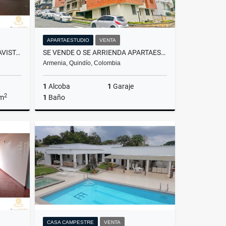
APARTAESTUDIO
VENTA
SE ARRIENDA LOCAL 13 EN ALTAVISTA CENTRO COMERCIAL
SE VENDE O SE ARRIENDA APARTAESTUDIO EN EL NORTE DE ARMENIA - ARANJUEZ
Armenia, Quindío, Colombia
1
Alcoba
1
Garaje
2
 m
1
Baño
lquiler
Venta
$185.000.000
CASA CAMPESTRE
VENTA