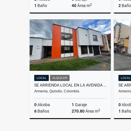
2
1
Baño
40
Área m
2
Baño
Alquiler
$600.000
LOCAL
ALQUILER
LOCAL
SE ARRIENDA LOCAL EN LA AVENIDA 19 - NORTE DE ARMENIA
Armenia, Quindío, Colombia
Armenia
0
Alcoba
1
Garaje
0
Alco
2
6
Baños
270.80
Área m
1
Bañ
Alquiler