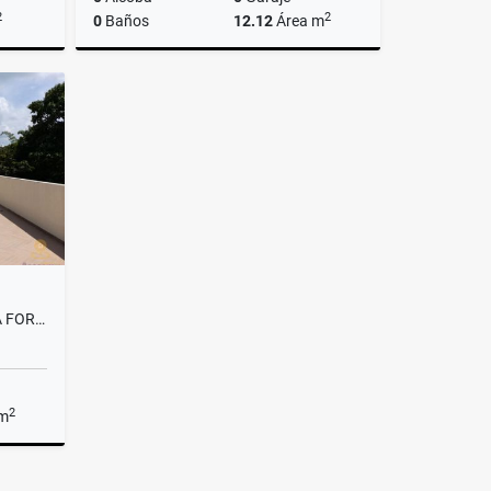
2
2
0
Baños
12.12
Área m
lquiler
Venta
$35.000.000
SE VENDE APARTAMENTO EN LA FORESTA - AVENIDA 19 NORTE
2
 m
Venta