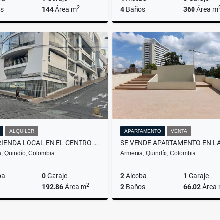
2
s
144
Área m
4
Baños
360
Área m
Venta
A
$450.000.000
$6.700.000
ALQUILER
APARTAMENTO
VENTA
SE ARRIENDA LOCAL EN EL CENTRO COMERCIAL ALTAVISTA - CENTRO DE ARMENIA
, Quindío, Colombia
Armenia, Quindío, Colombia
ba
0
Garaje
2
Alcoba
1
Garaje
2
o
192.86
Área m
2
Baños
66.02
Área
Alquiler