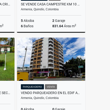
SE VENDE APARTAMENTO MARIA CRISTINA TERCERA ETAPA
SE VENDE CASA CAMPESTRE KM 10 VIA AL EDEN - URBANIZACION EL CABRERO
Armenia, Quindío, Colombia
5
Alcoba
2
Garaje
2
2
 m
6
Baños
831.64
Área m
Venta
Venta
$3.000.000.000
PARQUEADERO
VENTA
SE ARRIENDA CASA CAMPESTRE SECTOR DEL CAIMO
VENDO PARQUEADERO EN EL EDIF AVENIDA, NORTE DE ARMENIA
Armenia, Quindío, Colombia
0
Alcoba
0
Garaje