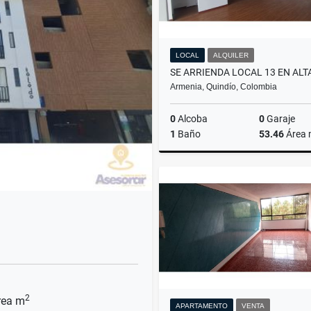
LOCAL
ALQUILER
Armenia, Quindío, Colombia
0
Alcoba
0
Garaje
1
Baño
53.46
Área
A
$3.850.000
2
ea m
APARTAMENTO
VENTA