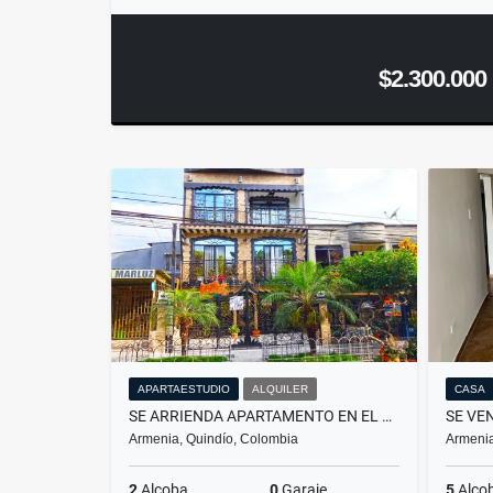
$2.300.000
APARTAESTUDIO
ALQUILER
CASA
SE ARRIENDA APARTAMENTO EN EL SUR DE ARMENIA - CIUDAD DORADA
Armenia, Quindío, Colombia
Armenia
2
Alcoba
0
Garaje
5
Alco